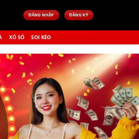
ĐĂNG NHẬP
ĐĂNG KÝ
À
XỔ SỐ
SOI KÈO