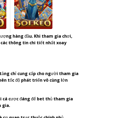
lượng hàng đầu. Khi tham gia chơi,
ác thông tin chi tiết nhất xoay
tảng chỉ cung cấp cho người tham gia
ên tốc độ phát triển vô cùng lớn
i cá cược đáng để bet thủ tham gia
 gia.
 cơ quan trực thuộc chính phủ