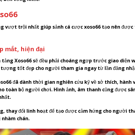
so66
ng vượt trội nhất giúp sảnh cá cược
xoso66
tạo nên được 
p mắt, hiện đại
n tảng
Xoso66
sẽ đều phải choáng ngợp trước giao diện w
n tượng tốt đẹp cho người tham gia ngay từ lần đăng nhậ
oso66
đã dành thời gian nghiên cứu kỹ về sở thích, hành
o toàn bộ người chơi. Hình ảnh, âm thanh cũng được sân
nhất.
g, thay đổi linh hoạt để tạo được cảm hứng cho người th
ị nhàm chán.