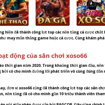
ng hiện đã thành công lọt top các nền tảng cá cược chất 
 như may mắn thắng game hoặc cá cược. Cùng khám phá c
hoạt động của sân chơi
x
oso66
ào thời gian năm 2020. Trong khoảng thời gian đầu, nền 
bởi có cho mình đường lối phát triển vô cùng đúng đắn n
ay, đơn vị
x
oso66
cũng đã thành công lọt top các sân chơ
ận, nền tảng đã có cho mình gần 10 triệu thành viên tham
p với giấy phép được cấp bởi PAGCOR. Đây cũng chính là