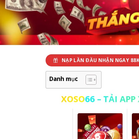
NẠP LẦN ĐẦU NHẬN NGAY 88
Danh mục
XOSO66
– TẢI AP