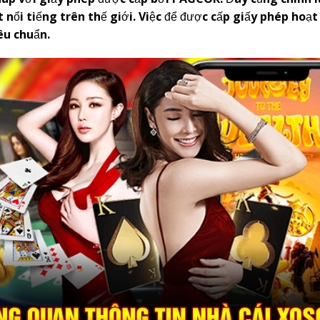
ất nổi tiếng trên thế giới. Việc để được cấp giấy phép h
êu chuẩn.