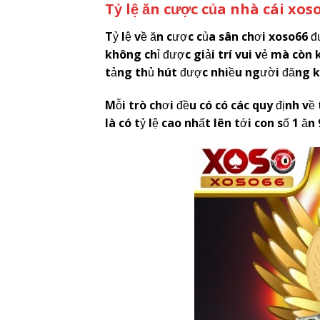
Tỷ lệ ăn cược của nhà cái
x
os
Tỷ lệ về ăn cược của sân chơi
x
oso66
đư
không chỉ được giải trí vui vẻ mà cò
tảng thủ hút được nhiều người đăng k
Mỗi trò chơi đều có có các quy định v
là có tỷ lệ cao nhất lên tới con số 1