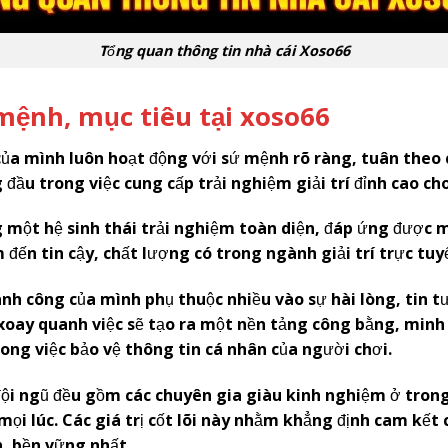
Tổng quan thông tin nhà cái Xoso66
mệnh, mục tiêu tại
x
oso66
ủa mình luôn hoạt động với sứ mệnh rõ ràng, tuân theo c
g đầu trong việc cung cấp trải nghiệm giải trí đỉnh cao c
 một hệ sinh thái trải nghiệm toàn diện, đáp ứng được m
đến tin cậy, chất lượng có trong ngành giải trí trực tuy
ành công của mình phụ thuộc nhiều vào sự hài lòng, tin 
 xoay quanh việc sẽ tạo ra một nền tảng công bằng, minh 
rong việc bảo vệ thông tin cá nhân của người chơi.
đội ngũ đều gồm các chuyên gia giàu kinh nghiệm ở trong
ọi lúc. Các giá trị cốt lõi này nhằm khẳng định cam kết
, bền vững nhất.