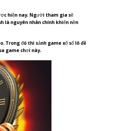
ược hiện nay. Người tham gia sẽ
nh là nguyên nhân chính khiến nền
cao. Trong đó thì sảnh game xổ số
lô đề
qua game chơi này.