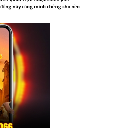
oạt động này cũng minh chứng cho nền