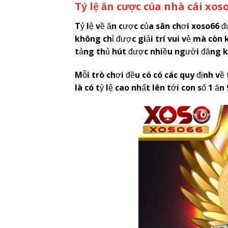
Tỷ lệ ăn cược của nhà cái
x
os
Tỷ lệ về ăn cược của sân chơi
x
oso66
đư
không chỉ được giải trí vui vẻ mà cò
tảng thủ hút được nhiều người đăng k
Mỗi trò chơi đều có có các quy định v
là có tỷ lệ cao nhất lên tới con số 1