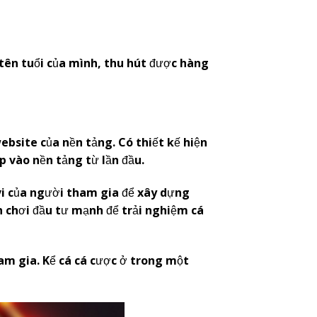
tên tuổi của mình, thu hút được hàng
ebsite của nền tảng. Có thiết kế hiện
p vào nền tảng từ lần đầu.
 vi của người tham gia để xây dựng
 chơi đầu tư mạnh để trải nghiệm cá
am gia. Kể cá cá cược ở trong một