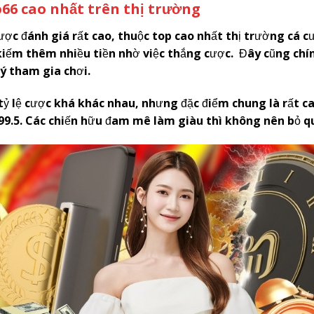
o66
cao nhất trên thị trường
ợc đánh giá rất cao, thuộc top cao nhất thị trường cá c
n kiếm thêm nhiều tiền nhờ việc thắng cược. Đây cũng chí
ý tham gia chơi.
ề tỷ lệ cược khá khác nhau, nhưng đặc điểm chung là rất 
 ăn 99.5. Các chiến hữu đam mê làm giàu thì không nên bỏ 