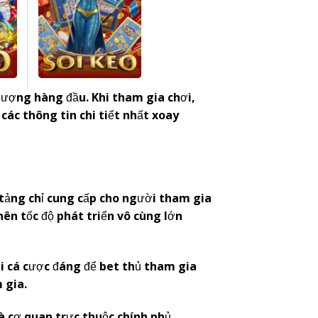
lượng hàng đầu. Khi tham gia chơi,
ác thông tin chi tiết nhất xoay
tảng chỉ cung cấp cho người tham gia
ên tốc độ phát triển vô cùng lớn
i cá cược đáng để bet thủ tham gia
 gia.
 cơ quan trực thuộc chính phủ