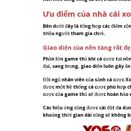
Ưu điểm của nhà cái
x
o
Bên dưới đây là tổng hợp các điểm cộ
triệu người tham gia chơi.
Giao diện của nền tảng rất đẹ
Phần lớn game thủ khi cá cược tại nề
đại, sang trọng, giao diện luôn gây ấ
Đội ngũ nhân viên của sảnh cá cược
X
được một hệ thống cá cược phù hợp ch
cược của game thủ sẽ được hoàn hảo 
Các hiệu ứng cũng được cài đặt đa dạn
khoảng thời gian dài cũng sẽ không b