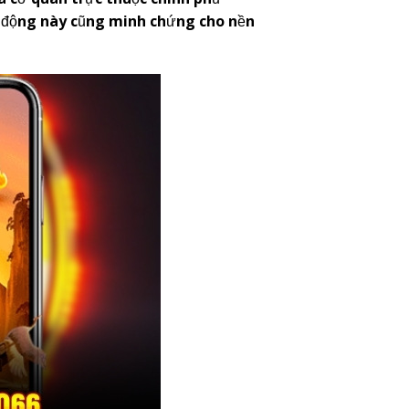
oạt động này cũng minh chứng cho nền