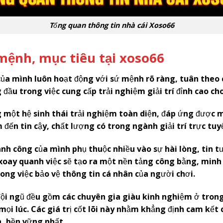
Tổng quan thông tin nhà cái Xoso66
mệnh, mục tiêu tại
x
oso66
ủa mình luôn hoạt động với sứ mệnh rõ ràng, tuân theo c
g đầu trong việc cung cấp trải nghiệm giải trí đỉnh cao c
 một hệ sinh thái trải nghiệm toàn diện, đáp ứng được m
đến tin cậy, chất lượng có trong ngành giải trí trực tuy
ành công của mình phụ thuộc nhiều vào sự hài lòng, tin 
 xoay quanh việc sẽ tạo ra một nền tảng công bằng, minh 
rong việc bảo vệ thông tin cá nhân của người chơi.
đội ngũ đều gồm các chuyên gia giàu kinh nghiệm ở trong
ọi lúc. Các giá trị cốt lõi này nhằm khẳng định cam kết
, bền vững nhất.