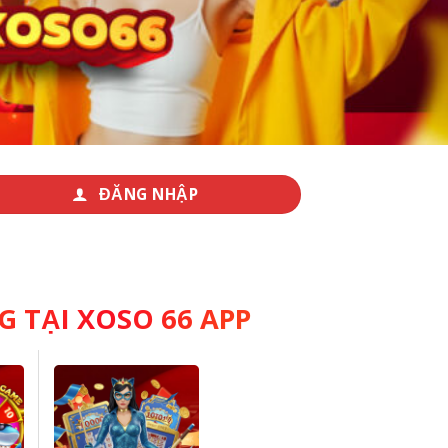
ĐĂNG NHẬP
 TẠI XOSO 66 APP